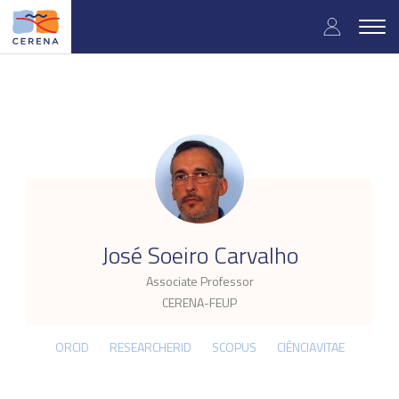
Skip
User
to
Togg
main
navig
accou
content
menu
.
José Soeiro Carvalho
Associate Professor
CERENA-FEUP
ORCID
RESEARCHERID
SCOPUS
CIÊNCIAVITAE