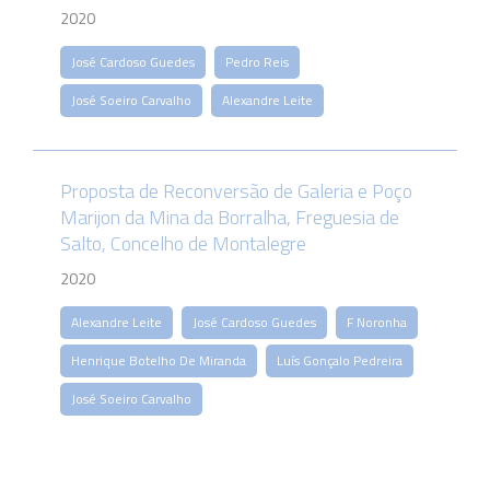
2020
José Cardoso Guedes
Pedro Reis
José Soeiro Carvalho
Alexandre Leite
Proposta de Reconversão de Galeria e Poço
Marijon da Mina da Borralha, Freguesia de
Salto, Concelho de Montalegre
2020
Alexandre Leite
José Cardoso Guedes
F Noronha
Henrique Botelho De Miranda
Luís Gonçalo Pedreira
José Soeiro Carvalho