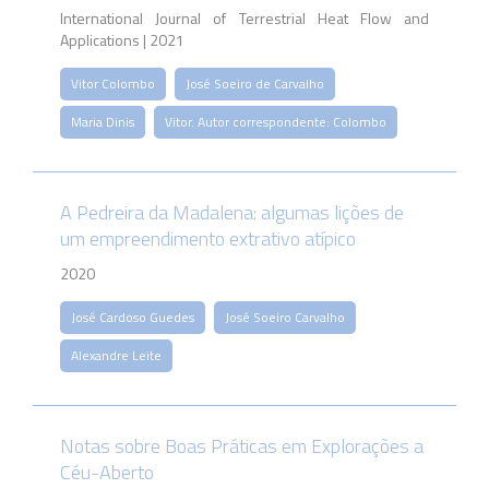
International Journal of Terrestrial Heat Flow and
Applications | 2021
Vitor Colombo
José Soeiro de Carvalho
Maria Dinis
Vitor. Autor correspondente: Colombo
A Pedreira da Madalena: algumas lições de
um empreendimento extrativo atípico
2020
José Cardoso Guedes
José Soeiro Carvalho
Alexandre Leite
Notas sobre Boas Práticas em Explorações a
Céu-Aberto