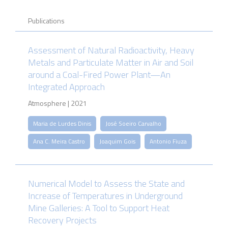
Publications
Assessment of Natural Radioactivity, Heavy
Metals and Particulate Matter in Air and Soil
around a Coal-Fired Power Plant—An
Integrated Approach
Atmosphere | 2021
Maria de Lurdes Dinis
José Soeiro Carvalho
Ana C. Meira Castro
Joaquim Gois
Antonio Fiuza
Numerical Model to Assess the State and
Increase of Temperatures in Underground
Mine Galleries: A Tool to Support Heat
Recovery Projects