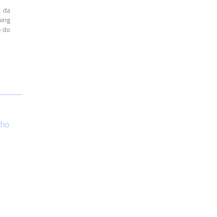
a da
ning
e do
nho