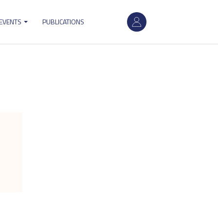
User
 EVENTS
PUBLICATIONS
account
menu