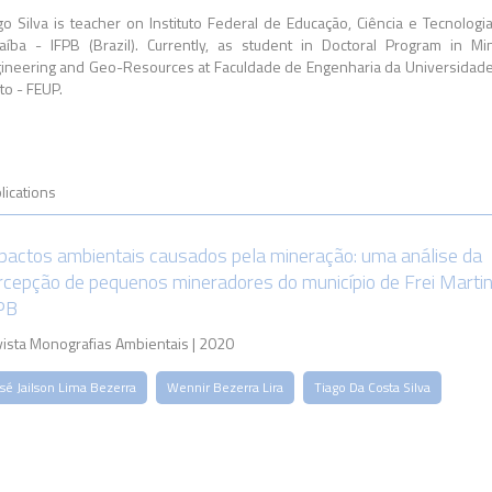
go Silva is teacher on Instituto Federal de Educação, Ciência e Tecnologi
aíba - IFPB (Brazil). Currently, as student in Doctoral Program in Mi
ineering and Geo-Resources at Faculdade de Engenharia da Universidad
to - FEUP.
lications
pactos ambientais causados pela mineração: uma análise da
rcepção de pequenos mineradores do município de Frei Marti
PB
ista Monografias Ambientais | 2020
sé Jailson Lima Bezerra
Wennir Bezerra Lira
Tiago Da Costa Silva