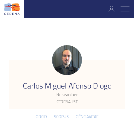
Skip
User
to
Togg
main
navig
accou
content
menu
.
Carlos Miguel Afonso Diogo
Researcher
CERENA-IST
ORCID
SCOPUS
CIÊNCIAVITAE