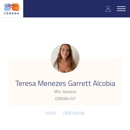
Skip
User
to
Togg
main
navig
accou
content
menu
.
Teresa Menezes Garrett Alcobia
MSc Student
CERENA-IST
ORCID
CIÊNCIAVITAE