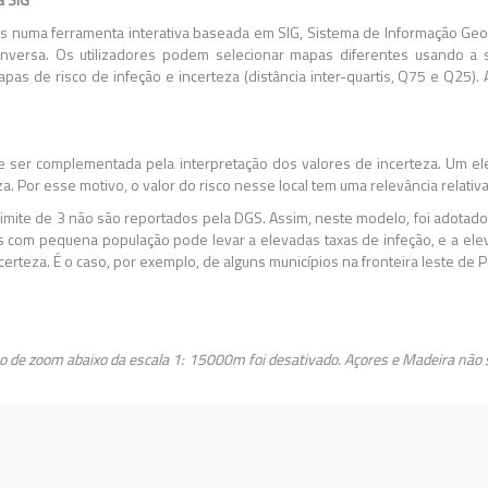
dos numa ferramenta interativa baseada em SIG, Sistema de Informação Geo
 inversa. Os utilizadores podem selecionar mapas diferentes usando a 
s de risco de infeção e incerteza (distância inter-quartis, Q75 e Q25).
re ser complementada pela interpretação dos valores de incerteza. Um e
. Por esse motivo, o valor do risco nesse local tem uma relevância relativ
limite de 3 não são reportados pela DGS. Assim, neste modelo, foi adotad
os com pequena população pode levar a elevadas taxas de infeção, e a elev
eza. É o caso, por exemplo, de alguns municípios na fronteira leste de Po
so de zoom abaixo da escala 1: 15000m foi desativado. Açores e Madeira não 