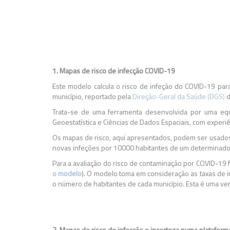
1. Mapas de risco de infecção COVID-19
Este modelo calcula o risco de infeção do COVID-19 par
município, reportado pela
Direção-Geral da Saúde (DGS)
d
Trata-se de uma ferramenta desenvolvida por uma equi
Geoestatística e Ciências de Dados Espaciais, com experiê
Os mapas de risco, aqui apresentados, podem ser usados ​​
novas infeções por 10000 habitantes de um determinado mu
Para a avaliação do risco de contaminação por COVID-19
o modelo
). O modelo toma em consideração as taxas de i
o número de habitantes de cada município. Esta é uma v
2. Mapas de risco de infecção e incerteza numa plataform