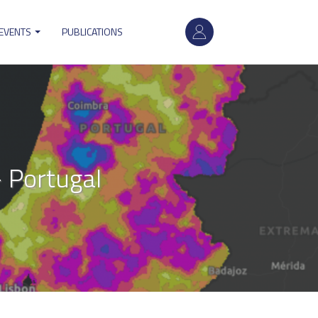
User
 EVENTS
PUBLICATIONS
account
menu
 Portugal