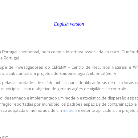
English version
a Portugal continental, bem como a incerteza associada ao risco. O mét
e Portugal.
pe de investigadores do CERENA - Centro de Recursos Naturais e Ambi
ncia substancial em projetos de Epidemiologia Ambiental (ver 4).
pelas autoridades de saúde pública para identificar áreas de risco locais 
nicípio – com o objetivo de gerir as ações de vigilância e controle.
 foi desenhado e implementado um modelo estocástico de dispersão espac
nfeção reportadas por município, os padrões espaciais de contaminação e a
ersão adaptada e melhorada de um
modelo
existente aplicado a um projeto 
a SIG