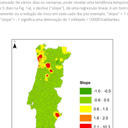
 passado de vários dias ou semanas, pode revelar uma tendência tempora
os 5 dias na Fig. 1a), o declive (“slope”), de uma regressão linear, é um bo
 o aumento ou a redução de risco em cada cada dia: por exemplo, "slope" = 
; "slope"= -1 significa uma diminuição de 1 infetado / 10000 habitantes.