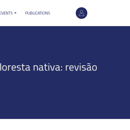
User
 EVENTS
PUBLICATIONS
account
menu
oresta nativa: revisão