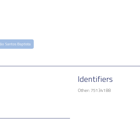
ão Santos Baptista
Identifiers
Other: 75134188