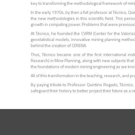
key to transforming the methodological framework of minin
In the early 1970s, by then a full professor at Técnico, 
the new methodologies in this scientific field. This peri
growth in computing power. Problems that were previously d
At Técnico, he founded the CVRM (Center for the Valorizat
geostatistical models, innovative mining planning metho
behind the creation of CERENA.
Thus, Técnico became one of the first international ins
Research) in Mine Planning, along with new subjects that 
the foundations of modern mining engineering as we know
All of this transformation in the teaching, research, and 
By paying tribute to Professor Quintino Rogado, Técnico,
safeguard their history to better project their future as a r