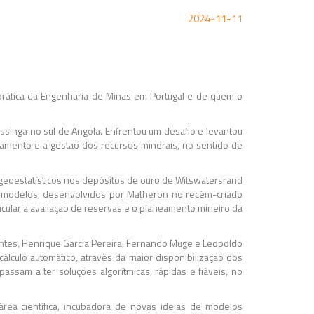
2024-11-11
rática da Engenharia de Minas em Portugal e de quem o
singa no sul de Angola. Enfrentou um desafio e levantou
amento e a gestão dos recursos minerais, no sentido de
geoestatísticos nos depósitos de ouro de Witswatersrand
es modelos, desenvolvidos por Matheron no recém-criado
icular a avaliação de reservas e o planeamento mineiro da
tentes, Henrique Garcia Pereira, Fernando Muge e Leopoldo
lculo automático, através da maior disponibilização dos
assam a ter soluções algorítmicas, rápidas e fiáveis, no
área científica, incubadora de novas ideias de modelos