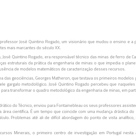
rofessor José Quintino Rogado, um visionário que mudou o ensino e a p
ntes mais marcantes do século XX.
 José Quintino Rogado, era responsável técnico das minas de ferro de Cas
estruturais da prática da engenharia de minas: o que impedia o plane
 ausência de modelos matemáticos de caracterização desses recursos.
rea das geociências, Georges Matheron, que testava os primeiros modelos 
aquele gargalo metodológico. José Quintino Rogado percebeu que naquel
e para transformar o quadro metodológico da engenharia de minas, em part
edrático do Técnico, enviou para Fontainebleau os seus professores assis
área científica. É um tempo que coincide com uma mudança drástica do cá
o. Problemas até ali de difícil abordagem do ponto de vista analítico, p
ursos Minerais, o primeiro centro de investigação em Portugal nesta 