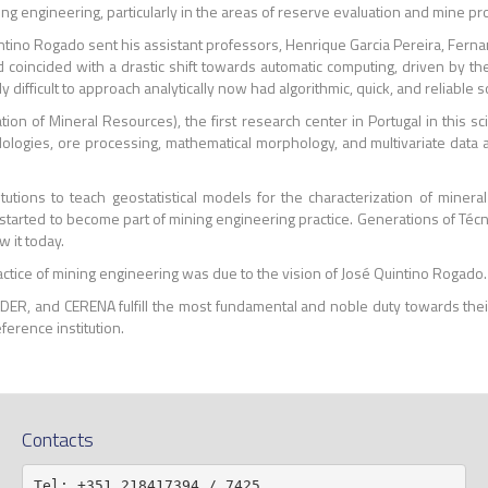
g engineering, particularly in the areas of reserve evaluation and mine pr
Quintino Rogado sent his assistant professors, Henrique Garcia Pereira, Fer
od coincided with a drastic shift towards automatic computing, driven by th
ifficult to approach analytically now had algorithmic, quick, and reliable s
ion of Mineral Resources), the first research center in Portugal in this s
dologies, ore processing, mathematical morphology, and multivariate data 
titutions to teach geostatistical models for the characterization of mine
started to become part of mining engineering practice. Generations of Téc
 it today.
practice of mining engineering was due to the vision of José Quintino Rogado.
 DER, and CERENA fulfill the most fundamental and noble duty towards the
eference institution.
Contacts
Tel: +351 218417394 / 7425
