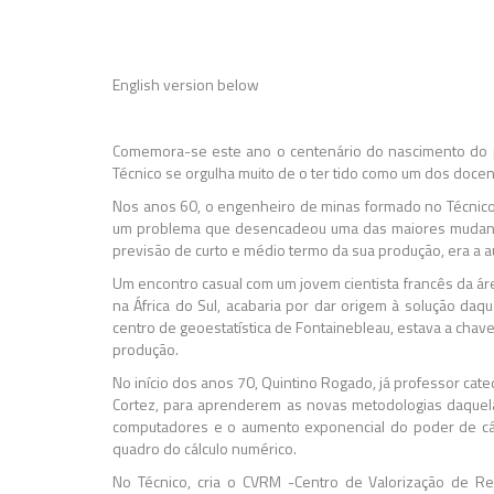
English version below
Comemora-se este ano o centenário do nascimento do p
Técnico se orgulha muito de o ter tido como um dos doce
Nos anos 60, o engenheiro de minas formado no Técnico,
um problema que desencadeou uma das maiores mudanças 
previsão de curto e médio termo da sua produção, era a
Um encontro casual com um jovem cientista francês da á
na África do Sul, acabaria por dar origem à solução d
centro de geoestatística de Fontainebleau, estava a chav
produção.
No início dos anos 70, Quintino Rogado, já professor cat
Cortez, para aprenderem as novas metodologias daquela 
computadores e o aumento exponencial do poder de cálcul
quadro do cálculo numérico.
No Técnico, cria o CVRM -Centro de Valorização de Rec