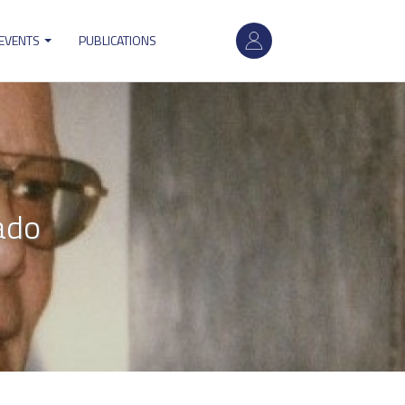
User
 EVENTS
PUBLICATIONS
account
menu
ado