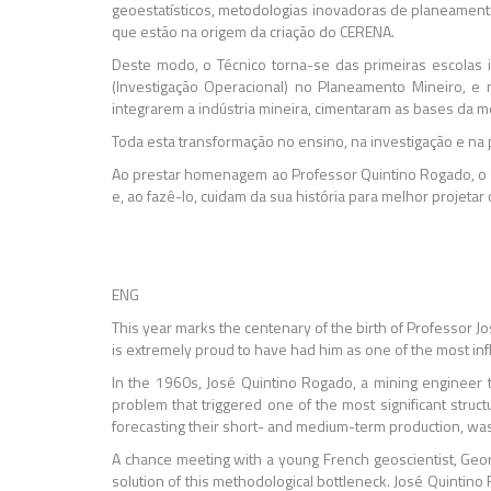
geoestatísticos, metodologias inovadoras de planeament
que estão na origem da criação do CERENA.
Deste modo, o Técnico torna-se das primeiras escolas i
(Investigação Operacional) no Planeamento Mineiro, e
integrarem a indústria mineira, cimentaram as bases da
Toda esta transformação no ensino, na investigação e na
Ao prestar homenagem ao Professor Quintino Rogado, o 
e, ao fazê-lo, cuidam da sua história para melhor projeta
ENG
This year marks the centenary of the birth of Professor J
is extremely proud to have had him as one of the most infl
In the 1960s, José Quintino Rogado, a mining engineer tr
problem that triggered one of the most significant stru
forecasting their short- and medium-term production, was
A chance meeting with a young French geoscientist, Georg
solution of this methodological bottleneck. José Quintin