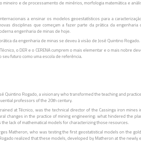
o mineiro e de processamento de minérios, morfologia matemática e análi
nternacionais a ensinar os modelos geoestatísticos para a caracterizaç
 novas disciplinas que começam a fazer parte da prática da engenharia
 moderna engenharia de minas de hoje.
 prática da engenharia de minas se deveu à visão de José Quintino Rogado.
Técnico, o DER e o CERENA cumprem o mais elementar e o mais nobre dev
r o seu futuro como uma escola de referência.
osé Quintino Rogado, a visionary who transformed the teaching and practic
uential professors of the 20th century.
ained at Técnico, was the technical director of the Cassinga iron mines 
ctural changes in the practice of mining engineering: what hindered the p
 the lack of mathematical models for characterizing those resources.
es Matheron, who was testing the first geostatistical models on the gold 
o Rogado realized that these models, developed by Matheron at the newly es